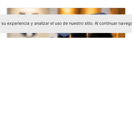
su experiencia y analizar el uso de nuestro sitio. Al continuar nav
Grados colectivos de pregrado:
consulte fechas y programación
Editor
,
6/8/2026
La Universidad Católica Luis Amigó publicó
las fechas de
grados colectivos
extemporaneos
de pregrado, con fechas
de firma de actas, entrega de invitaciones,