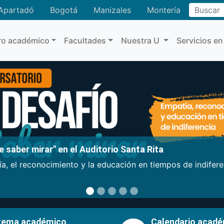
Buscar
Apartadó
Bogotá
Manizales
Montería
ro académico
Facultades
Nuestra U
Servicios en
 saber mirar" en el Auditorio Santa Rita
a, el reconocimiento y la educación en tiempos de indifer
tema académico
Calendario acad