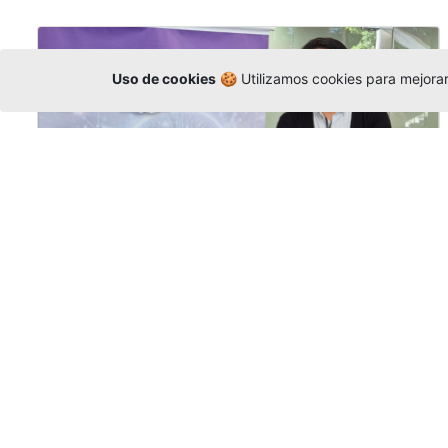
Uso de cookies
🍪 Utilizamos cookies para mejorar 
La Universidad participó en la
Asamblea de la COCTI-CICT
Editor
,
6/8/2026
Manuel David Gómez
representó a la
Universidad en la Asamblea General de la
Conferencia de Instituciones Católicas de
Teología
y participó en el X Simposio