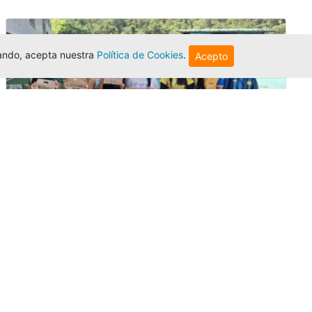
egando, acepta nuestra
Política de Cookies
.
Acepto
Amigonianos inician intercambios
académicos en 2026-2
Editor
,
4/8/2026
Estudiantes de la Universidad Católica Luis
Amigó realizarán
intercambios
nacionales
e internacionales durante el segundo
semestre de 2026, fortaleciendo su