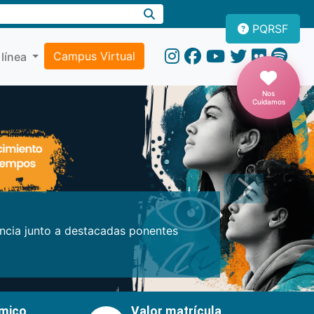
PQRSF
Campus Virtual
 línea
Nos
Cuidamos
Próxima
encia junto a destacadas ponentes
émico
Valor matrícula