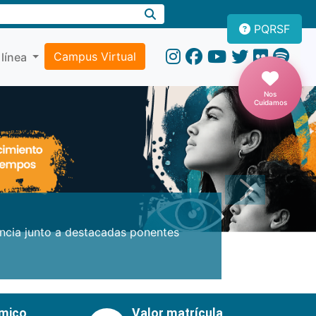
PQRSF
Campus Virtual
 línea
Nos
Cuidamos
Próxima
encia junto a destacadas ponentes
émico
Valor matrícula