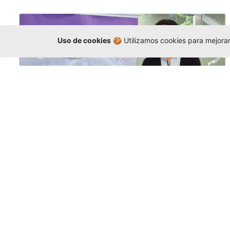
Uso de cookies
🍪 Utilizamos cookies para mejorar 
La Universidad participó en la
Asamblea de la COCTI-CICT
Editor
,
6/8/2026
Manuel David Gómez
representó a la
Universidad en la Asamblea General de la
Conferencia de Instituciones Católicas de
Teología
y participó en el X Simposio