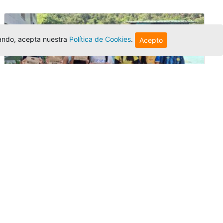
egando, acepta nuestra
Política de Cookies
.
Acepto
Amigonianos inician intercambios
académicos en 2026-2
Editor
,
4/8/2026
Estudiantes de la Universidad Católica Luis
Amigó realizarán
intercambios
nacionales
e internacionales durante el segundo
semestre de 2026, fortaleciendo su