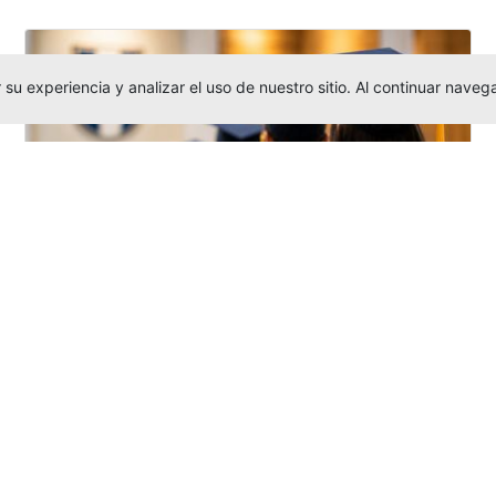
su experiencia y analizar el uso de nuestro sitio. Al continuar nav
Grados colectivos de pregrado:
consulte fechas y programación
Editor
,
6/8/2026
La Universidad Católica Luis Amigó publicó
las fechas de
grados colectivos
extemporaneos
de pregrado, con fechas
de firma de actas, entrega de invitaciones,