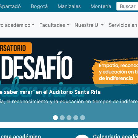
Buscar
Apartadó
Bogotá
Manizales
Montería
ro académico
Facultades
Nuestra U
Servicios en
 saber mirar" en el Auditorio Santa Rita
a, el reconocimiento y la educación en tiempos de indifer
tema académico
Calendario acad