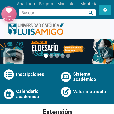
Apartadó
Bogotá
Manizales
Montería
Buscar
Nos
Cuidamos
Anterior
Pró
Sistema
Inscripciones
académico
Calendario
Valor matrícula
académico
Extensión