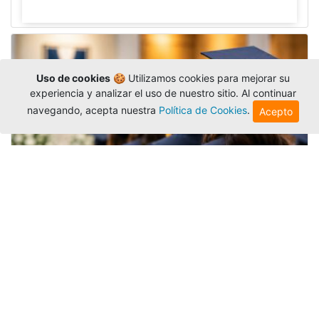
Uso de cookies
🍪 Utilizamos cookies para mejorar su
experiencia y analizar el uso de nuestro sitio. Al continuar
navegando, acepta nuestra
Política de Cookies
.
Acepto
Grados colectivos de pregrado:
consulte fechas y programación
Editor
,
6/8/2026
La Universidad Católica Luis Amigó publicó
las fechas de
grados colectivos
extemporaneos
de pregrado, con fechas de