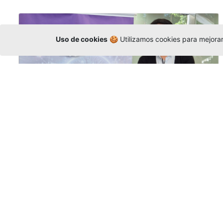
Uso de cookies
🍪 Utilizamos cookies para mejorar 
La Universidad participó en la
Asamblea de la COCTI-CICT
Editor
,
6/8/2026
Manuel David Gómez
representó a la
Universidad en la Asamblea General de la
Conferencia de Instituciones Católicas de
Teología
y participó en el X Simposio