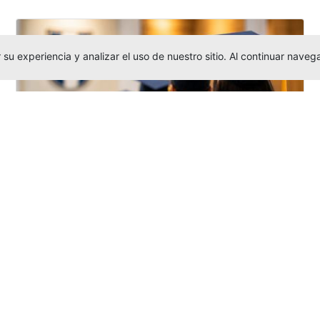
su experiencia y analizar el uso de nuestro sitio. Al continuar nav
Grados colectivos de pregrado:
consulte fechas y programación
Editor
,
6/8/2026
La Universidad Católica Luis Amigó publicó
las fechas de
grados colectivos
extemporaneos
de pregrado, con fechas
de firma de actas, entrega de invitaciones,