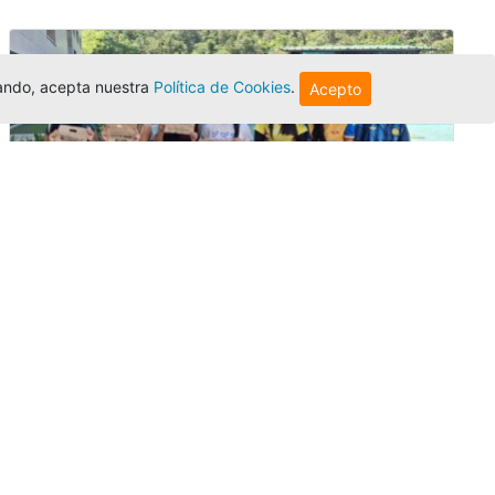
egando, acepta nuestra
Política de Cookies
.
Acepto
Amigonianos inician intercambios
académicos en 2026-2
Editor
,
4/8/2026
Estudiantes de la Universidad Católica Luis
Amigó realizarán
intercambios
nacionales
e internacionales durante el segundo
semestre de 2026, fortaleciendo su