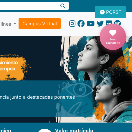
PQRSF
Campus Virtual
 línea
Nos
Cuidamos
Próxima
encia junto a destacadas ponentes
émico
Valor matrícula