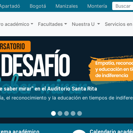
Buscar
Apartadó
Bogotá
Manizales
Montería
ro académico
Facultades
Nuestra U
Servicios en
 saber mirar" en el Auditorio Santa Rita
a, el reconocimiento y la educación en tiempos de indifer
tema académico
Calendario acad