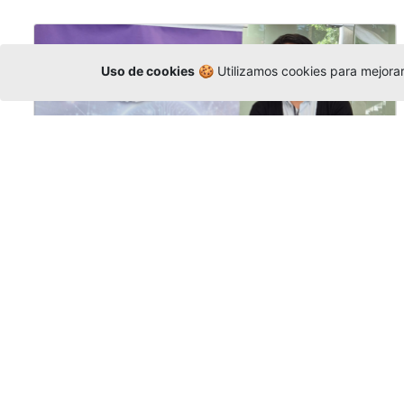
Uso de cookies
🍪 Utilizamos cookies para mejorar 
La Universidad participó en la
Asamblea de la COCTI-CICT
Editor
,
6/8/2026
Manuel David Gómez
representó a la
Universidad en la Asamblea General de la
Conferencia de Instituciones Católicas de
Teología
y participó en el X Simposio