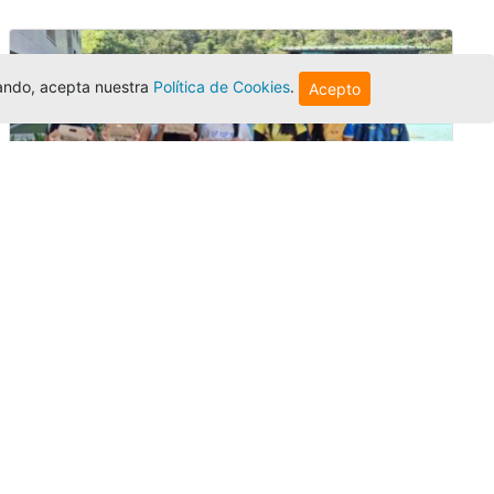
egando, acepta nuestra
Política de Cookies
.
Acepto
Amigonianos inician intercambios
académicos en 2026-2
Editor
,
4/8/2026
Estudiantes de la Universidad Católica Luis
Amigó realizarán
intercambios
nacionales
e internacionales durante el segundo
semestre de 2026, fortaleciendo su