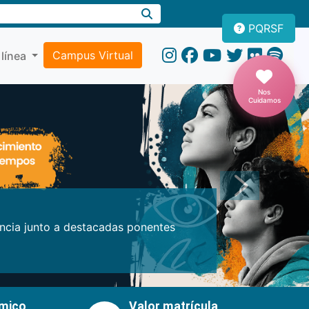
PQRSF
Campus Virtual
 línea
Nos
Cuidamos
Próxima
encia junto a destacadas ponentes
émico
Valor matrícula