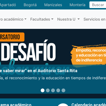
Buscar
Apartadó
Bogotá
Manizales
Montería
ro académico
Facultades
Nuestra U
Servicios en
 saber mirar" en el Auditorio Santa Rita
a, el reconocimiento y la educación en tiempos de indifer
tema académico
Calendario acad