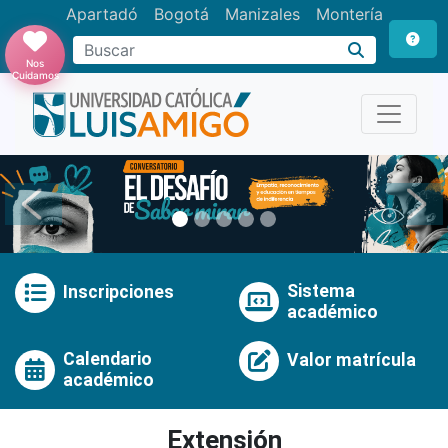
Apartadó
Bogotá
Manizales
Montería
Buscar
Nos
Cuidamos
Anterior
Pró
Sistema
Inscripciones
académico
Calendario
Valor matrícula
académico
Extensión