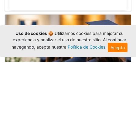
Uso de cookies
🍪 Utilizamos cookies para mejorar su
experiencia y analizar el uso de nuestro sitio. Al continuar
navegando, acepta nuestra
Política de Cookies
.
Acepto
Grados colectivos de pregrado:
consulte fechas y programación
Editor
,
6/8/2026
La Universidad Católica Luis Amigó publicó
las fechas de
grados colectivos
extemporaneos
de pregrado, con fechas de