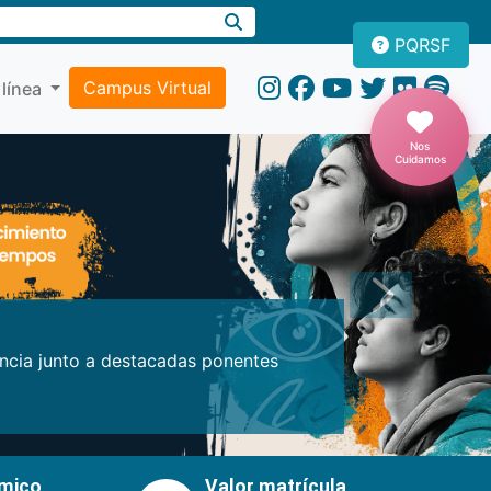
PQRSF
Campus Virtual
 línea
Nos
Cuidamos
Próxima
encia junto a destacadas ponentes
émico
Valor matrícula