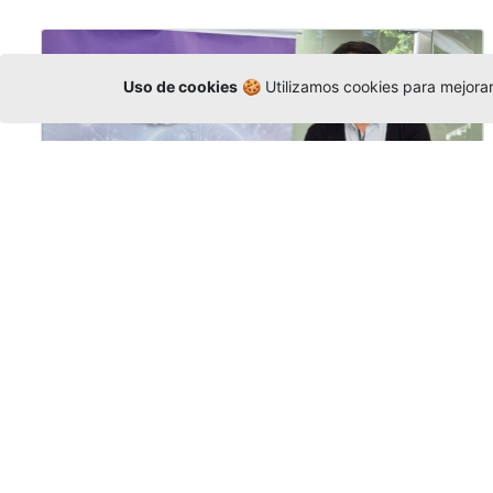
Uso de cookies
🍪 Utilizamos cookies para mejorar 
La Universidad participó en la
Asamblea de la COCTI-CICT
Editor
,
6/8/2026
Manuel David Gómez
representó a la
Universidad en la Asamblea General de la
Conferencia de Instituciones Católicas de
Teología
y participó en el X Simposio