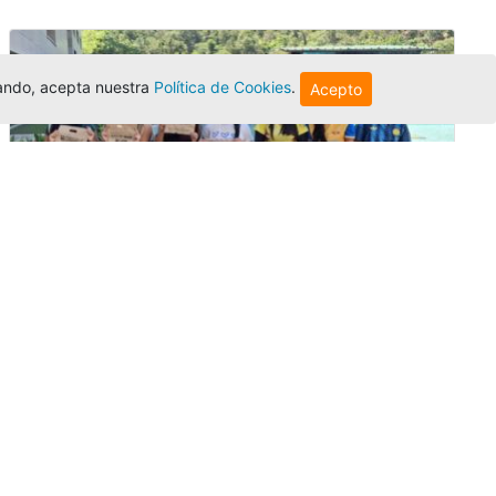
egando, acepta nuestra
Política de Cookies
.
Acepto
Amigonianos inician intercambios
académicos en 2026-2
Editor
,
4/8/2026
Estudiantes de la Universidad Católica Luis
Amigó realizarán
intercambios
nacionales
e internacionales durante el segundo
semestre de 2026, fortaleciendo su