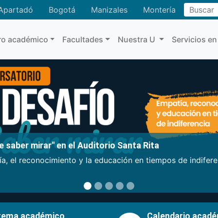
Buscar
Apartadó
Bogotá
Manizales
Montería
ro académico
Facultades
Nuestra U
Servicios en
 saber mirar" en el Auditorio Santa Rita
a, el reconocimiento y la educación en tiempos de indifer
tema académico
Calendario acad