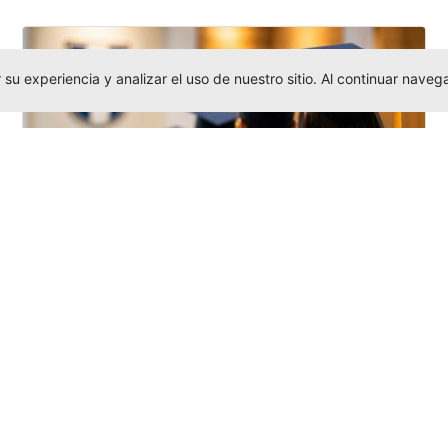
su experiencia y analizar el uso de nuestro sitio. Al continuar nav
Grados colectivos de pregrado:
consulte fechas y programación
Editor
,
6/8/2026
La Universidad Católica Luis Amigó publicó
las fechas de
grados colectivos
extemporaneos
de pregrado, con fechas
de firma de actas, entrega de invitaciones,