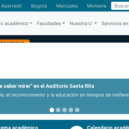
Apartadó
Bogotá
Manizales
Montería
Buscar
ro académico
Facultades
Nuestra U
Servicios en
 saber mirar" en el Auditorio Santa Rita
a, el reconocimiento y la educación en tiempos de indifer
tema académico
Calendario acad