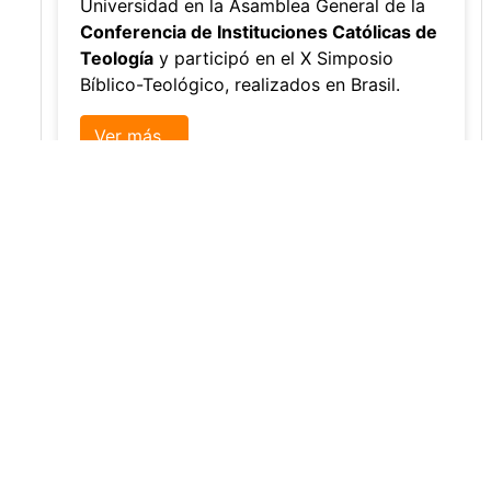
Universidad en la Asamblea General de la
Conferencia de Instituciones Católicas de
Teología
y participó en el X Simposio
Bíblico-Teológico, realizados en Brasil.
Ver más...
Eventos
Semilleros artísticos
8
sábado
09:00 AM - 09:00 AM
cultura.bienestar@amigo.edu.co