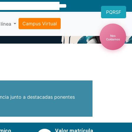
PQRSF
Campus Virtual
 línea
Nos
Cuidamos
Próxima
encia junto a destacadas ponentes
émico
Valor matrícula