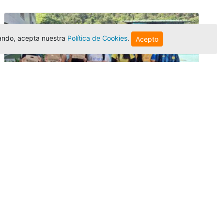
egando, acepta nuestra
Política de Cookies
.
Acepto
Amigonianos inician intercambios
académicos en 2026-2
Editor
,
4/8/2026
Estudiantes de la Universidad Católica Luis
Amigó realizarán
intercambios
nacionales
e internacionales durante el segundo
semestre de 2026, fortaleciendo su