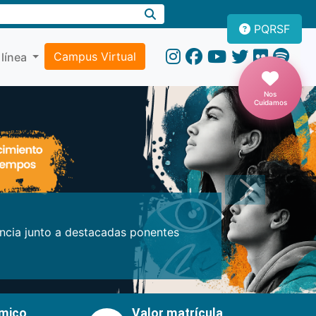
PQRSF
Campus Virtual
 línea
Nos
Cuidamos
Próxima
encia junto a destacadas ponentes
émico
Valor matrícula