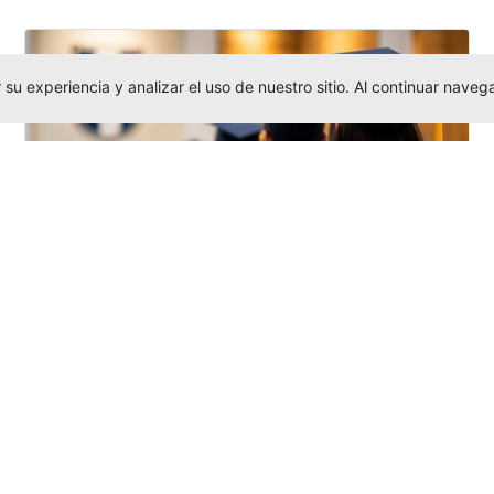
su experiencia y analizar el uso de nuestro sitio. Al continuar nav
Grados colectivos de pregrado:
consulte fechas y programación
Editor
,
6/8/2026
La Universidad Católica Luis Amigó publicó
las fechas de
grados colectivos
extemporaneos
de pregrado, con fechas
de firma de actas, entrega de invitaciones,