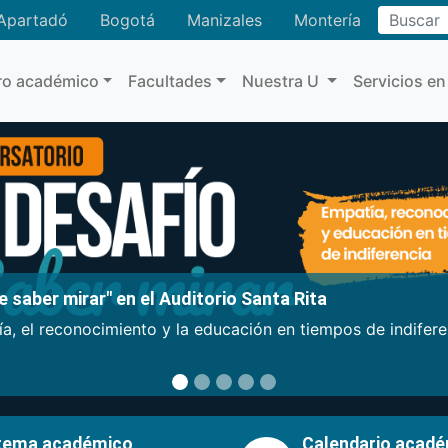
Buscar
Apartadó
Bogotá
Manizales
Montería
ro académico
Facultades
Nuestra U
Servicios en
 saber mirar" en el Auditorio Santa Rita
a, el reconocimiento y la educación en tiempos de indifer
tema académico
Calendario acad