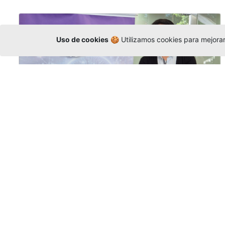
Uso de cookies
🍪 Utilizamos cookies para mejorar 
La Universidad participó en la
Asamblea de la COCTI-CICT
Editor
,
6/8/2026
Manuel David Gómez
representó a la
Universidad en la Asamblea General de la
Conferencia de Instituciones Católicas de
Teología
y participó en el X Simposio