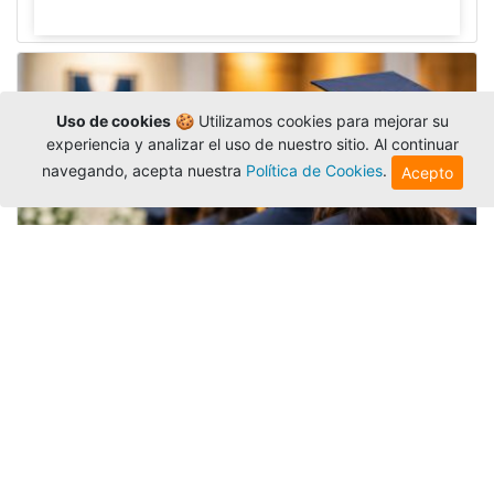
Uso de cookies
🍪 Utilizamos cookies para mejorar su
experiencia y analizar el uso de nuestro sitio. Al continuar
navegando, acepta nuestra
Política de Cookies
.
Acepto
Grados colectivos de pregrado:
consulte fechas y programación
Editor
,
6/8/2026
La Universidad Católica Luis Amigó publicó
las fechas de
grados colectivos
extemporaneos
de pregrado, con fechas de