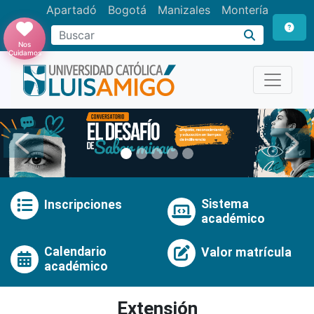
Apartadó
Bogotá
Manizales
Montería
Buscar
Nos
Cuidamos
Anterior
Pró
Sistema
Inscripciones
académico
Calendario
Valor matrícula
académico
Extensión