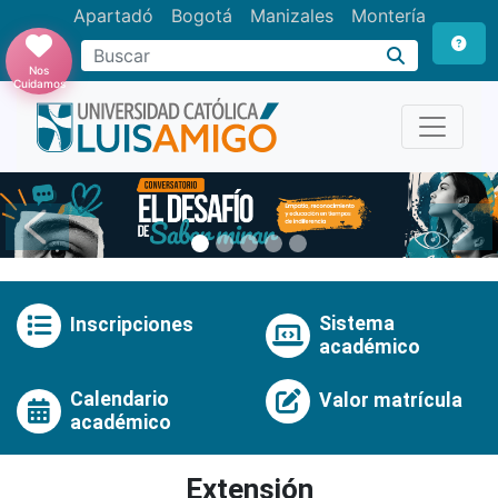
Apartadó
Bogotá
Manizales
Montería
Buscar
Nos
Cuidamos
Anterior
Pró
Sistema
Inscripciones
académico
Calendario
Valor matrícula
académico
Extensión