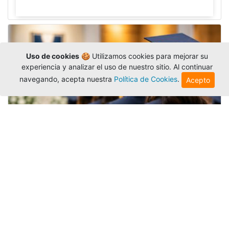
Uso de cookies
🍪 Utilizamos cookies para mejorar su
experiencia y analizar el uso de nuestro sitio. Al continuar
navegando, acepta nuestra
Política de Cookies
.
Acepto
Grados colectivos de pregrado:
consulte fechas y programación
Editor
,
6/8/2026
La Universidad Católica Luis Amigó publicó
las fechas de
grados colectivos
extemporaneos
de pregrado, con fechas de