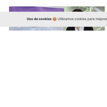
Uso de cookies
🍪 Utilizamos cookies para mejorar 
La Universidad participó en la
Asamblea de la COCTI-CICT
Editor
,
6/8/2026
Manuel David Gómez
representó a la
Universidad en la Asamblea General de la
Conferencia de Instituciones Católicas de
Teología
y participó en el X Simposio