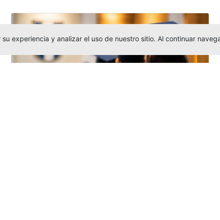
su experiencia y analizar el uso de nuestro sitio. Al continuar nav
Grados colectivos de pregrado:
consulte fechas y programación
Editor
,
6/8/2026
La Universidad Católica Luis Amigó publicó
las fechas de
grados colectivos
extemporaneos
de pregrado, con fechas
de firma de actas, entrega de invitaciones,