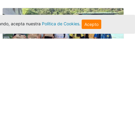
egando, acepta nuestra
Política de Cookies
.
Acepto
Amigonianos inician intercambios
académicos en 2026-2
Editor
,
4/8/2026
Estudiantes de la Universidad Católica Luis
Amigó realizarán
intercambios
nacionales
e internacionales durante el segundo
semestre de 2026, fortaleciendo su