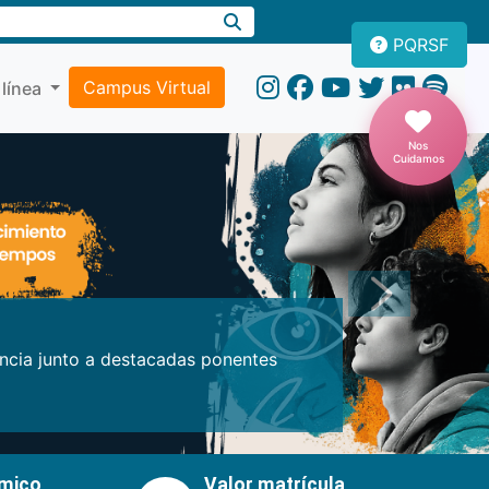
PQRSF
Campus Virtual
 línea
Nos
Cuidamos
Próxima
encia junto a destacadas ponentes
émico
Valor matrícula