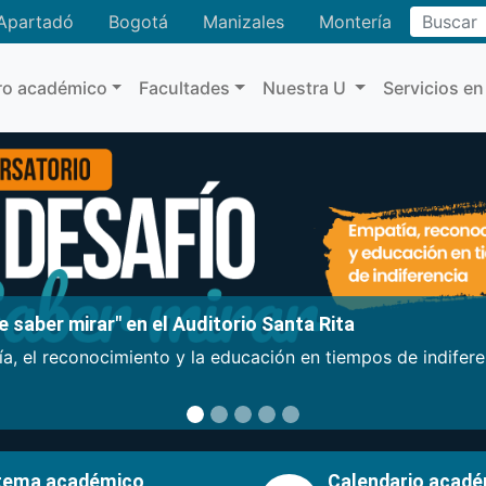
Buscar
Apartadó
Bogotá
Manizales
Montería
ro académico
Facultades
Nuestra U
Servicios en
 saber mirar" en el Auditorio Santa Rita
a, el reconocimiento y la educación en tiempos de indifer
tema académico
Calendario acad