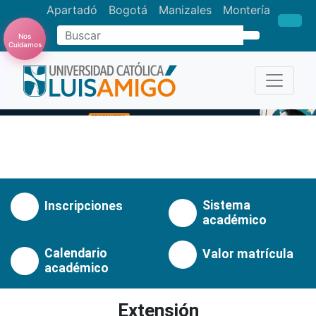
Apartadó
Bogotá
Manizales
Montería
Buscar
Nos
Cuidamos
Anterior
Pró
Sistema
Inscripciones
académico
Calendario
Valor matrícula
académico
Extensión