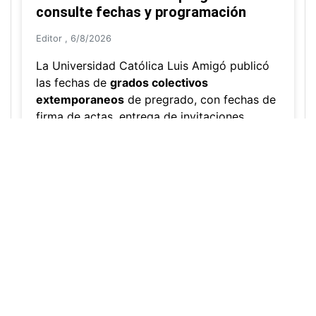
Uso de cookies
🍪 Utilizamos cookies para mejorar su
experiencia y analizar el uso de nuestro sitio. Al continuar
navegando, acepta nuestra
Política de Cookies
.
Acepto
Grados colectivos de pregrado:
consulte fechas y programación
Editor
,
6/8/2026
La Universidad Católica Luis Amigó publicó
las fechas de
grados colectivos
extemporaneos
de pregrado, con fechas de