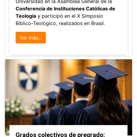
La Universidad participó en la
Asamblea de la COCTI-CICT
Editor
,
6/8/2026
Manuel David Gómez
representó a la
Universidad en la Asamblea General de la
Conferencia de Instituciones Católicas de
Teología
y participó en el X Simposio
Bíblico-Teológico, realizados en Brasil.
Ver más...