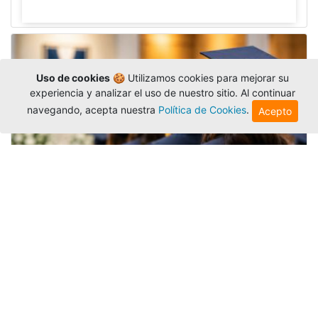
Uso de cookies
🍪 Utilizamos cookies para mejorar su
experiencia y analizar el uso de nuestro sitio. Al continuar
navegando, acepta nuestra
Política de Cookies
.
Acepto
Grados colectivos de pregrado:
consulte fechas y programación
Editor
,
6/8/2026
La Universidad Católica Luis Amigó publicó
las fechas de
grados colectivos
extemporaneos
de pregrado, con fechas de