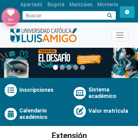
Apartadó
Bogotá
Manizales
Montería
Buscar
Nos
Cuidamos
Anterior
Pró
Sistema
Inscripciones
académico
Calendario
Valor matrícula
académico
Extensión