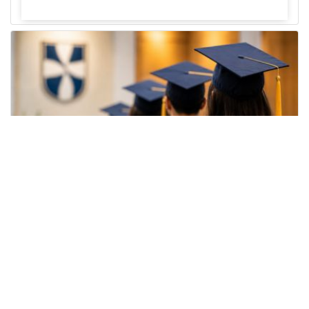
Uso de cookies
🍪 Utilizamos cookies para mejorar su
experiencia y analizar el uso de nuestro sitio. Al continuar
navegando, acepta nuestra
Política de Cookies
.
Acepto
Grados colectivos de pregrado:
consulte fechas y programación
Editor
,
6/8/2026
La Universidad Católica Luis Amigó publicó
las fechas de
grados colectivos
extemporaneos
de pregrado, con fechas de