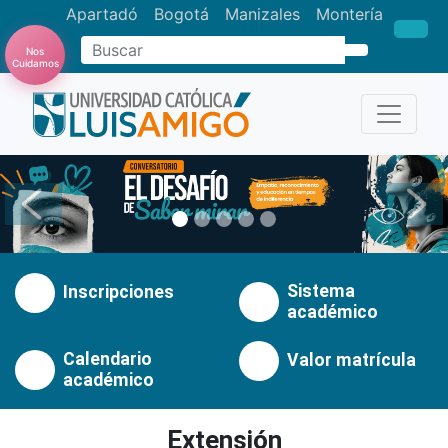
Apartadó
Bogotá
Manizales
Montería
Buscar
Nos
Cuidamos
Anterior
Pró
Sistema
Inscripciones
académico
Calendario
Valor matrícula
académico
Extensión