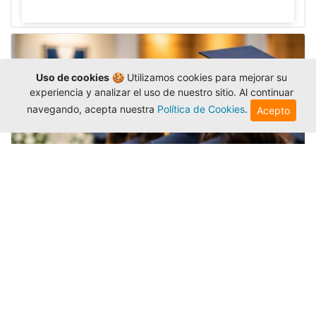
Uso de cookies
🍪 Utilizamos cookies para mejorar su
experiencia y analizar el uso de nuestro sitio. Al continuar
navegando, acepta nuestra
Política de Cookies
.
Acepto
Grados colectivos de pregrado:
consulte fechas y programación
Editor
,
6/8/2026
La Universidad Católica Luis Amigó publicó
las fechas de
grados colectivos
extemporaneos
de pregrado, con fechas de