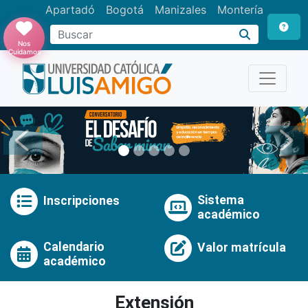
Apartadó
Bogotá
Manizales
Montería
Buscar
Nos
Cuidamos
Anterior
Pró
Sistema
Inscripciones
académico
Calendario
Valor matrícula
académico
Extensión