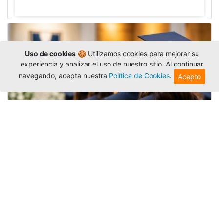
Uso de cookies
🍪 Utilizamos cookies para mejorar su
experiencia y analizar el uso de nuestro sitio. Al continuar
navegando, acepta nuestra
Política de Cookies
.
Acepto
Grados colectivos de pregrado:
consulte fechas y programación
Editor
,
6/8/2026
La Universidad Católica Luis Amigó publicó
las fechas de
grados colectivos
extemporaneos
de pregrado, con fechas de