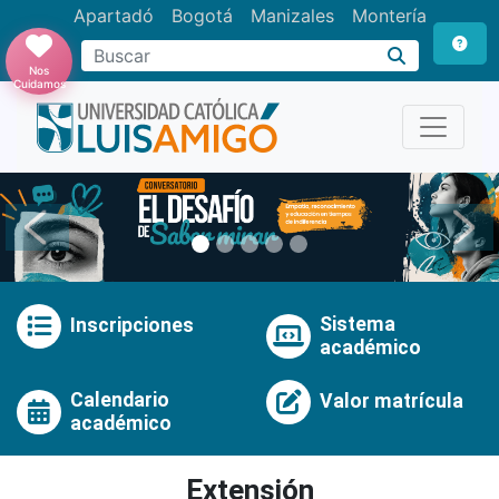
Apartadó
Bogotá
Manizales
Montería
Buscar
Nos
Cuidamos
Anterior
Pró
Sistema
Inscripciones
académico
Calendario
Valor matrícula
académico
Extensión