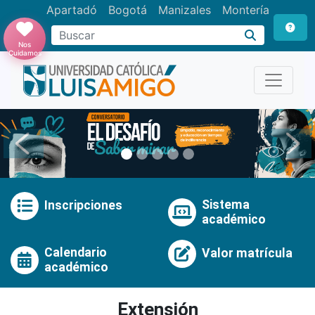
Apartadó
Bogotá
Manizales
Montería
Buscar
Nos
Cuidamos
Anterior
Pró
Sistema
Inscripciones
académico
Calendario
Valor matrícula
académico
Extensión