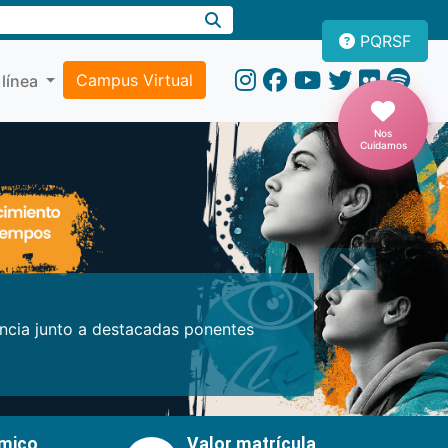
PQRSF
Campus Virtual
 línea
Nos
Cuidamos
Próxima
encia junto a destacadas ponentes
émico
Valor matrícula