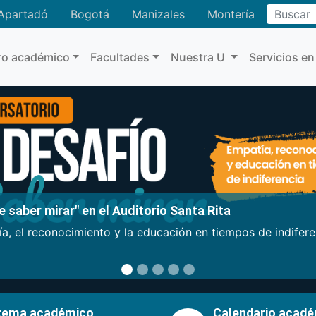
Buscar
Apartadó
Bogotá
Manizales
Montería
ro académico
Facultades
Nuestra U
Servicios en
 saber mirar" en el Auditorio Santa Rita
a, el reconocimiento y la educación en tiempos de indifer
tema académico
Calendario acad