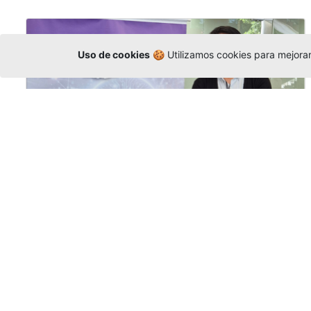
Uso de cookies
🍪 Utilizamos cookies para mejorar 
La Universidad participó en la
Asamblea de la COCTI-CICT
Editor
,
6/8/2026
Manuel David Gómez
representó a la
Universidad en la Asamblea General de la
Conferencia de Instituciones Católicas de
Teología
y participó en el X Simposio