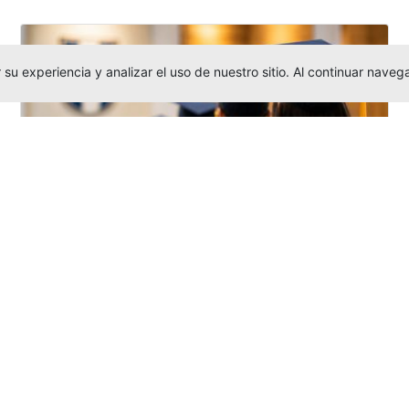
su experiencia y analizar el uso de nuestro sitio. Al continuar nav
Grados colectivos de pregrado:
consulte fechas y programación
Editor
,
6/8/2026
La Universidad Católica Luis Amigó publicó
las fechas de
grados colectivos
extemporaneos
de pregrado, con fechas
de firma de actas, entrega de invitaciones,