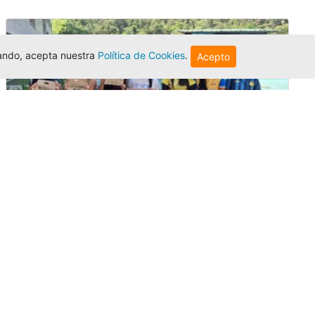
egando, acepta nuestra
Política de Cookies
.
Acepto
Amigonianos inician intercambios
académicos en 2026-2
Editor
,
4/8/2026
Estudiantes de la Universidad Católica Luis
Amigó realizarán
intercambios
nacionales
e internacionales durante el segundo
semestre de 2026, fortaleciendo su