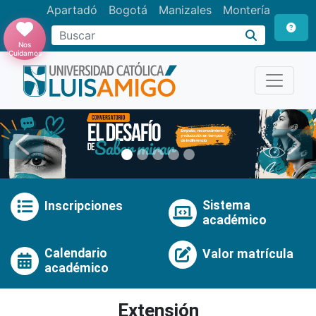
Apartadó
Bogotá
Manizales
Montería
Buscar
Nos
Cuidamos
Anterior
Pró
Sistema
Inscripciones
académico
Calendario
Valor matrícula
académico
Extensión