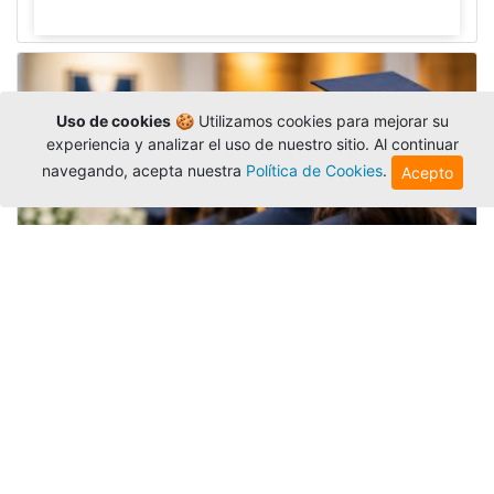
Uso de cookies
🍪 Utilizamos cookies para mejorar su
experiencia y analizar el uso de nuestro sitio. Al continuar
navegando, acepta nuestra
Política de Cookies
.
Acepto
Grados colectivos de pregrado:
consulte fechas y programación
Editor
,
6/8/2026
La Universidad Católica Luis Amigó publicó
las fechas de
grados colectivos
extemporaneos
de pregrado, con fechas de