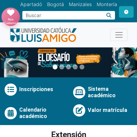
Apartadó
Bogotá
Manizales
Montería
Buscar
Nos
Cuidamos
Anterior
Pró
Sistema
Inscripciones
académico
Calendario
Valor matrícula
académico
Extensión