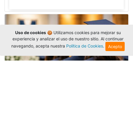
Uso de cookies
🍪 Utilizamos cookies para mejorar su
experiencia y analizar el uso de nuestro sitio. Al continuar
navegando, acepta nuestra
Política de Cookies
.
Acepto
Grados colectivos de pregrado:
consulte fechas y programación
Editor
,
6/8/2026
La Universidad Católica Luis Amigó publicó
las fechas de
grados colectivos
extemporaneos
de pregrado, con fechas de