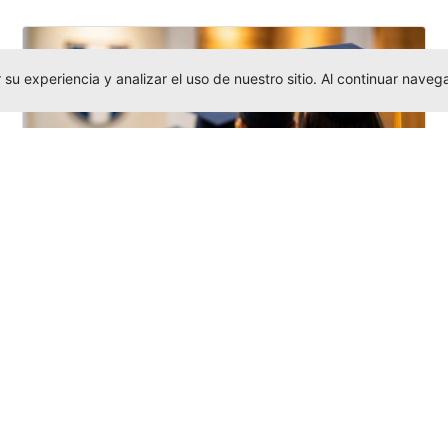
su experiencia y analizar el uso de nuestro sitio. Al continuar nav
Grados colectivos de pregrado:
consulte fechas y programación
Editor
,
6/8/2026
La Universidad Católica Luis Amigó publicó
las fechas de
grados colectivos
extemporaneos
de pregrado, con fechas
de firma de actas, entrega de invitaciones,