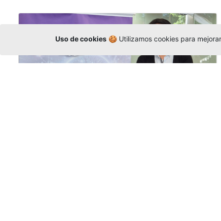
Uso de cookies
🍪 Utilizamos cookies para mejorar 
La Universidad participó en la
Asamblea de la COCTI-CICT
Editor
,
6/8/2026
Manuel David Gómez
representó a la
Universidad en la Asamblea General de la
Conferencia de Instituciones Católicas de
Teología
y participó en el X Simposio