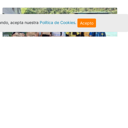
egando, acepta nuestra
Política de Cookies
.
Acepto
Amigonianos inician intercambios
académicos en 2026-2
Editor
,
4/8/2026
Estudiantes de la Universidad Católica Luis
Amigó realizarán
intercambios
nacionales
e internacionales durante el segundo
semestre de 2026, fortaleciendo su