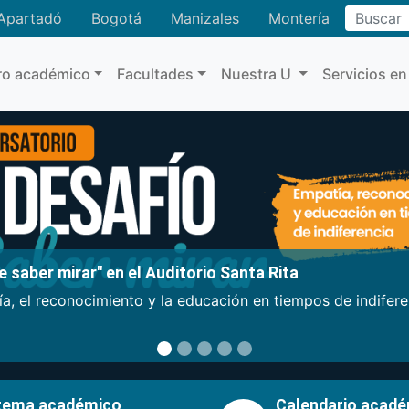
Buscar
Apartadó
Bogotá
Manizales
Montería
ro académico
Facultades
Nuestra U
Servicios en
 saber mirar" en el Auditorio Santa Rita
a, el reconocimiento y la educación en tiempos de indifer
tema académico
Calendario acad