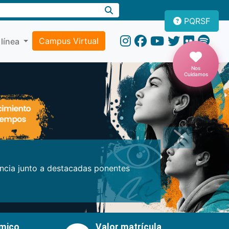
PQRSF
Campus Virtual
 línea
Nos
Cuidamos
Próxima
encia junto a destacadas ponentes
émico
Valor matrícula