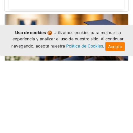
Uso de cookies
🍪 Utilizamos cookies para mejorar su
experiencia y analizar el uso de nuestro sitio. Al continuar
navegando, acepta nuestra
Política de Cookies
.
Acepto
Grados colectivos de pregrado:
consulte fechas y programación
Editor
,
6/8/2026
La Universidad Católica Luis Amigó publicó
las fechas de
grados colectivos
extemporaneos
de pregrado, con fechas de