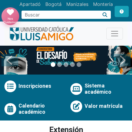
Apartadó
Bogotá
Manizales
Montería
Buscar
Nos
Cuidamos
Anterior
Pró
Sistema
Inscripciones
académico
Calendario
Valor matrícula
académico
Extensión