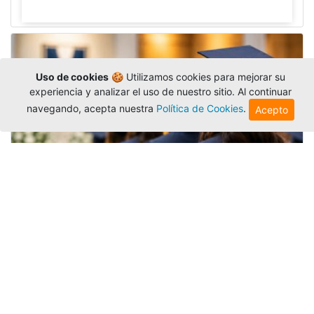
Uso de cookies
🍪 Utilizamos cookies para mejorar su
experiencia y analizar el uso de nuestro sitio. Al continuar
navegando, acepta nuestra
Política de Cookies
.
Acepto
Grados colectivos de pregrado:
consulte fechas y programación
Editor
,
6/8/2026
La Universidad Católica Luis Amigó publicó
las fechas de
grados colectivos
extemporaneos
de pregrado, con fechas de