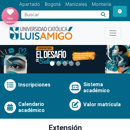
Apartadó
Bogotá
Manizales
Montería
Buscar
Nos
Cuidamos
Anterior
Pró
Sistema
Inscripciones
académico
Calendario
Valor matrícula
académico
Extensión