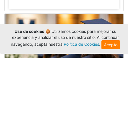
Uso de cookies
🍪 Utilizamos cookies para mejorar su
experiencia y analizar el uso de nuestro sitio. Al continuar
navegando, acepta nuestra
Política de Cookies
.
Acepto
Grados colectivos de pregrado:
consulte fechas y programación
Editor
,
6/8/2026
La Universidad Católica Luis Amigó publicó
las fechas de
grados colectivos
extemporaneos
de pregrado, con fechas de