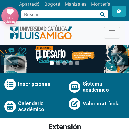
Apartadó
Bogotá
Manizales
Montería
Buscar
Nos
Cuidamos
Anterior
Pró
Sistema
Inscripciones
académico
Calendario
Valor matrícula
académico
Extensión