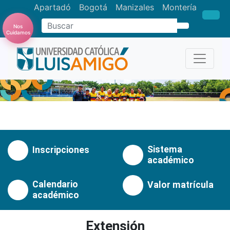
Apartadó
Bogotá
Manizales
Montería
Buscar
Nos
Cuidamos
Anterior
Pró
Sistema
Inscripciones
académico
Calendario
Valor matrícula
académico
Extensión