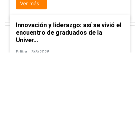
Uso de cookies
🍪 Utilizamos cookies para mejorar su
experiencia y analizar el uso de nuestro sitio. Al continuar
navegando, acepta nuestra
Política de Cookies
.
Acepto
Investigadora amigoniana participa
en uno de los principales congresos
mundial...
Editor
,
3/8/2026
La docente
Candy Lorena Chamorro
González
presentó su investigación y actuó