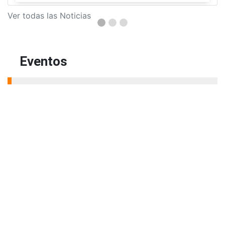
Ver todas las Noticias
Eventos
Actívate
6
jueves
01:00 PM - 03:00 PM
3044413010
Aug
programa.activate@amigo.edu.co
Plazoleta principal
Seminarios de Actualización
6
y profundización en Derecho
jueves
04:00 PM - 06:00 PM
Aug
(604) 448 76 66 ext 9537