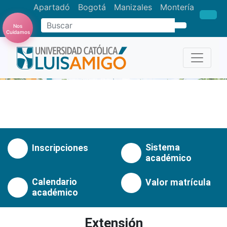
Apartadó
Bogotá
Manizales
Montería
Nos
Buscar
Cuidamos
Anterior
Pró
Sistema
Inscripciones
académico
Calendario
Valor matrícula
académico
Extensión