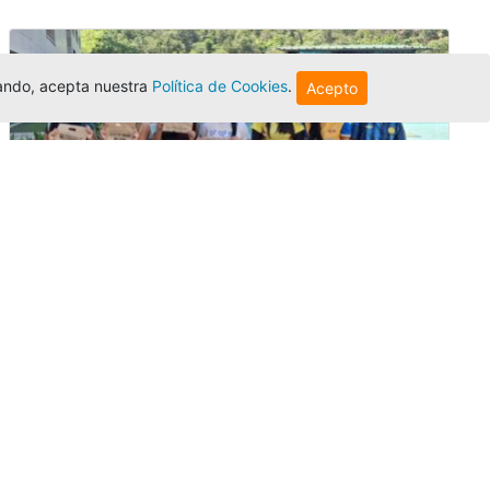
egando, acepta nuestra
Política de Cookies
.
Acepto
Amigonianos inician intercambios
académicos en 2026-2
Editor
,
4/8/2026
Estudiantes de la Universidad Católica Luis
Amigó realizarán
intercambios
nacionales
e internacionales durante el segundo
semestre de 2026, fortaleciendo su