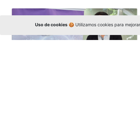
Uso de cookies
🍪 Utilizamos cookies para mejorar 
La Universidad participó en la
Asamblea de la COCTI-CICT
Editor
,
6/8/2026
Manuel David Gómez
representó a la
Universidad en la Asamblea General de la
Conferencia de Instituciones Católicas de
Teología
y participó en el X Simposio