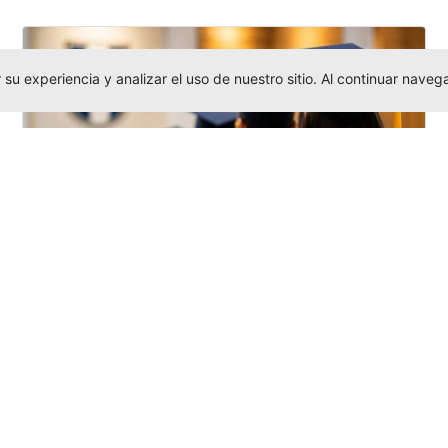
su experiencia y analizar el uso de nuestro sitio. Al continuar nav
Grados colectivos de pregrado:
consulte fechas y programación
Editor
,
6/8/2026
La Universidad Católica Luis Amigó publicó
las fechas de
grados colectivos
extemporaneos
de pregrado, con fechas
de firma de actas, entrega de invitaciones,