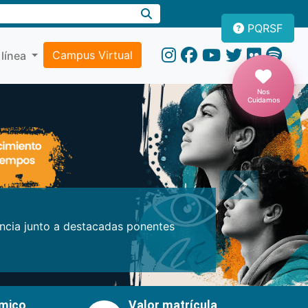
PQRSF
Campus Virtual
 línea
Nos
Cuidamos
Próxima
encia junto a destacadas ponentes
émico
Valor matrícula