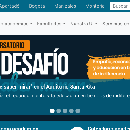
Buscar
Apartadó
Bogotá
Manizales
Montería
ro académico
Facultades
Nuestra U
Servicios en
 saber mirar" en el Auditorio Santa Rita
a, el reconocimiento y la educación en tiempos de indifer
tema académico
Calendario acad