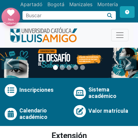
Apartadó
Bogotá
Manizales
Montería
Buscar
Nos
Cuidamos
Anterior
Pró
Sistema
Inscripciones
académico
Calendario
Valor matrícula
académico
Extensión