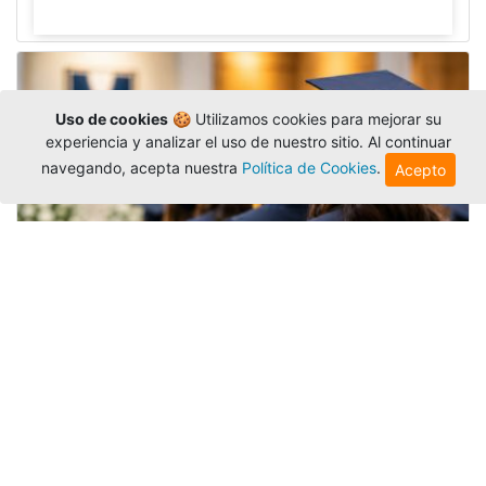
Uso de cookies
🍪 Utilizamos cookies para mejorar su
experiencia y analizar el uso de nuestro sitio. Al continuar
navegando, acepta nuestra
Política de Cookies
.
Acepto
Grados colectivos de pregrado:
consulte fechas y programación
Editor
,
6/8/2026
La Universidad Católica Luis Amigó publicó
las fechas de
grados colectivos
extemporaneos
de pregrado, con fechas de