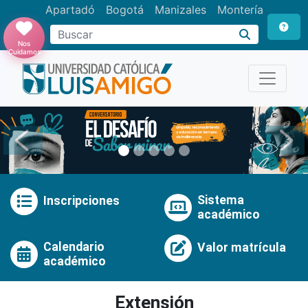
Apartadó
Bogotá
Manizales
Montería
Buscar
Nos
Cuidamos
Anterior
Pró
Sistema
Inscripciones
académico
Calendario
Valor matrícula
académico
Extensión