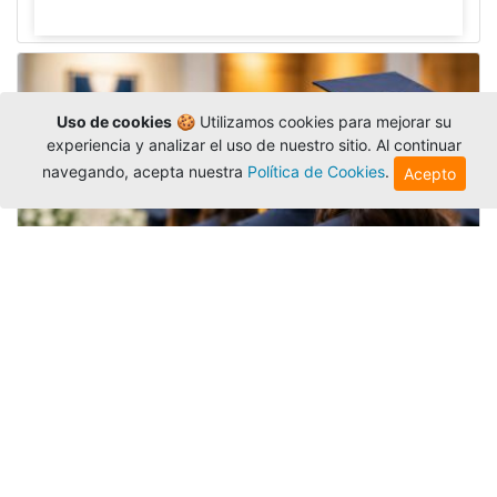
Uso de cookies
🍪 Utilizamos cookies para mejorar su
experiencia y analizar el uso de nuestro sitio. Al continuar
navegando, acepta nuestra
Política de Cookies
.
Acepto
Grados colectivos de pregrado:
consulte fechas y programación
Editor
,
6/8/2026
La Universidad Católica Luis Amigó publicó
las fechas de
grados colectivos
extemporaneos
de pregrado, con fechas de