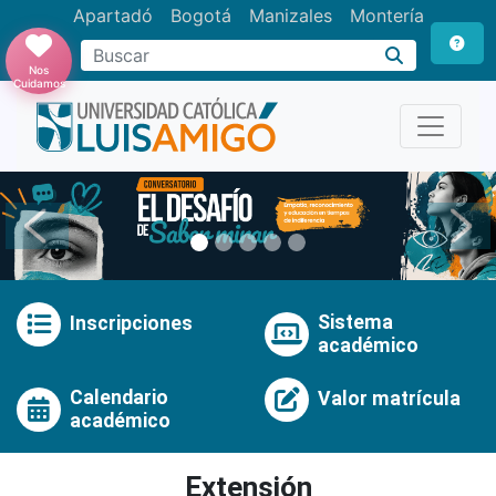
Apartadó
Bogotá
Manizales
Montería
Buscar
Nos
Cuidamos
Anterior
Pró
Sistema
Inscripciones
académico
Calendario
Valor matrícula
académico
Extensión