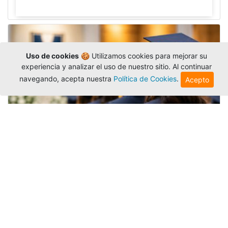
Uso de cookies
🍪 Utilizamos cookies para mejorar su
experiencia y analizar el uso de nuestro sitio. Al continuar
navegando, acepta nuestra
Política de Cookies
.
Acepto
Grados colectivos de pregrado:
consulte fechas y programación
Editor
,
6/8/2026
La Universidad Católica Luis Amigó publicó
las fechas de
grados colectivos
extemporaneos
de pregrado, con fechas de