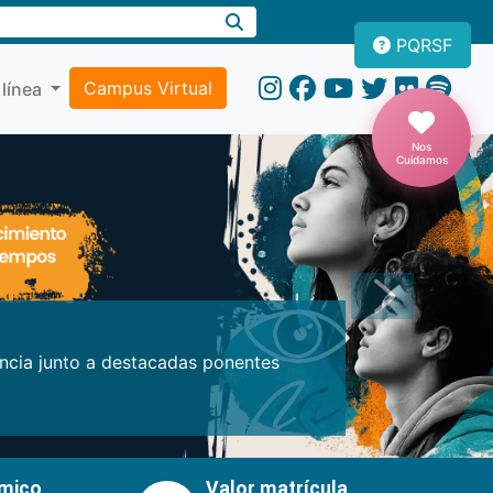
PQRSF
Campus Virtual
 línea
Nos
Cuidamos
Próxima
encia junto a destacadas ponentes
émico
Valor matrícula