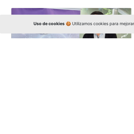
Uso de cookies
🍪 Utilizamos cookies para mejorar 
La Universidad participó en la
Asamblea de la COCTI-CICT
Editor
,
6/8/2026
Manuel David Gómez
representó a la
Universidad en la Asamblea General de la
Conferencia de Instituciones Católicas de
Teología
y participó en el X Simposio