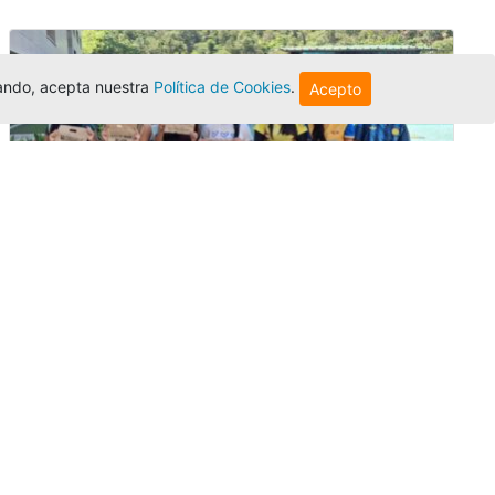
egando, acepta nuestra
Política de Cookies
.
Acepto
Amigonianos inician intercambios
académicos en 2026-2
Editor
,
4/8/2026
Estudiantes de la Universidad Católica Luis
Amigó realizarán
intercambios
nacionales
e internacionales durante el segundo
semestre de 2026, fortaleciendo su