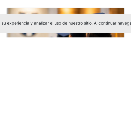
su experiencia y analizar el uso de nuestro sitio. Al continuar nav
Grados colectivos de pregrado:
consulte fechas y programación
Editor
,
6/8/2026
La Universidad Católica Luis Amigó publicó
las fechas de
grados colectivos
extemporaneos
de pregrado, con fechas
de firma de actas, entrega de invitaciones,