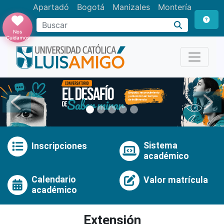
Apartadó
Bogotá
Manizales
Montería
Buscar
Nos
Cuidamos
Anterior
Pró
Sistema
Inscripciones
académico
Calendario
Valor matrícula
académico
Extensión