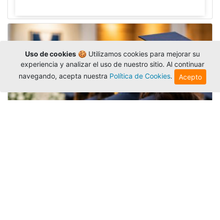
Uso de cookies
🍪 Utilizamos cookies para mejorar su
experiencia y analizar el uso de nuestro sitio. Al continuar
navegando, acepta nuestra
Política de Cookies
.
Acepto
Grados colectivos de pregrado:
consulte fechas y programación
Editor
,
6/8/2026
La Universidad Católica Luis Amigó publicó
las fechas de
grados colectivos
extemporaneos
de pregrado, con fechas de