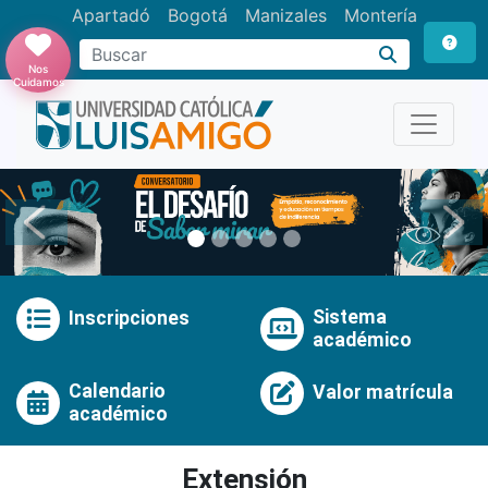
Apartadó
Bogotá
Manizales
Montería
Buscar
Nos
Cuidamos
Anterior
Pró
Sistema
Inscripciones
académico
Calendario
Valor matrícula
académico
Extensión