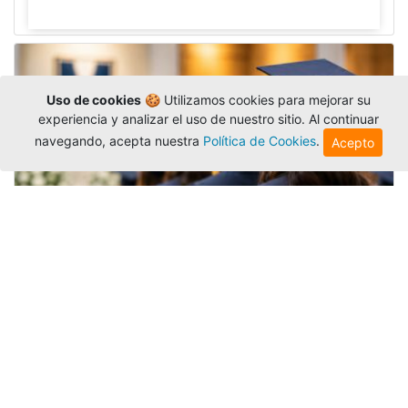
Uso de cookies
🍪 Utilizamos cookies para mejorar su
experiencia y analizar el uso de nuestro sitio. Al continuar
navegando, acepta nuestra
Política de Cookies
.
Acepto
Grados colectivos de pregrado:
consulte fechas y programación
Editor
,
6/8/2026
La Universidad Católica Luis Amigó publicó
las fechas de
grados colectivos
extemporaneos
de pregrado, con fechas de