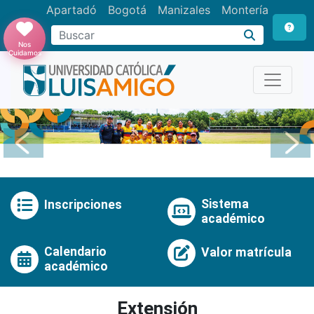
Apartadó
Bogotá
Manizales
Montería
Buscar
Nos
Cuidamos
Anterior
Pró
Sistema
Inscripciones
académico
Calendario
Valor matrícula
académico
Extensión