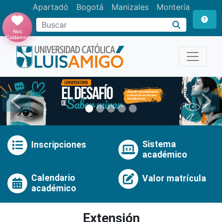
Apartadó
Bogotá
Manizales
Montería
Buscar
Nos
Cuidamos
Anterior
Pró
Sistema
Inscripciones
académico
Calendario
Valor matrícula
académico
Extensión