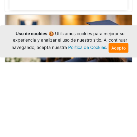
Uso de cookies
🍪 Utilizamos cookies para mejorar su
experiencia y analizar el uso de nuestro sitio. Al continuar
navegando, acepta nuestra
Política de Cookies
.
Acepto
Grados colectivos de pregrado:
consulte fechas y programación
Editor
,
6/8/2026
La Universidad Católica Luis Amigó publicó
las fechas de
grados colectivos
extemporaneos
de pregrado, con fechas de