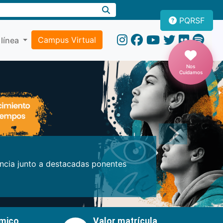
PQRSF
Campus Virtual
 línea
Nos
Cuidamos
Próxima
encia junto a destacadas ponentes
émico
Valor matrícula