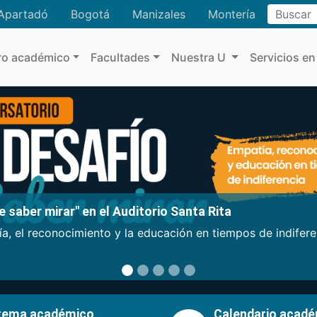
Buscar
Apartadó
Bogotá
Manizales
Montería
ro académico
Facultades
Nuestra U
Servicios en
 saber mirar" en el Auditorio Santa Rita
a, el reconocimiento y la educación en tiempos de indifer
tema académico
Calendario acad