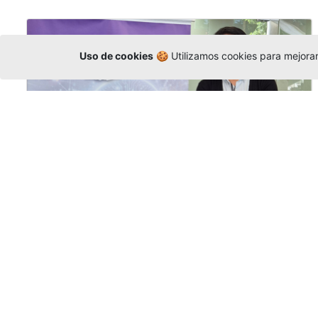
Uso de cookies
🍪 Utilizamos cookies para mejorar 
La Universidad participó en la
Asamblea de la COCTI-CICT
Editor
,
6/8/2026
Manuel David Gómez
representó a la
Universidad en la Asamblea General de la
Conferencia de Instituciones Católicas de
Teología
y participó en el X Simposio