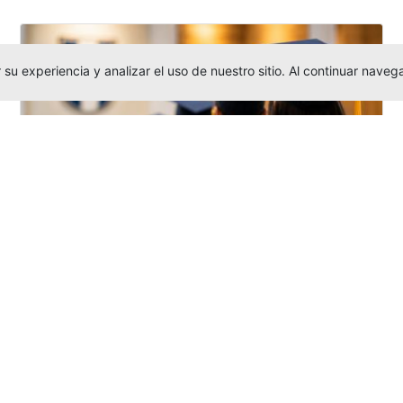
su experiencia y analizar el uso de nuestro sitio. Al continuar nav
Grados colectivos de pregrado:
consulte fechas y programación
Editor
,
6/8/2026
La Universidad Católica Luis Amigó publicó
las fechas de
grados colectivos
extemporaneos
de pregrado, con fechas
de firma de actas, entrega de invitaciones,