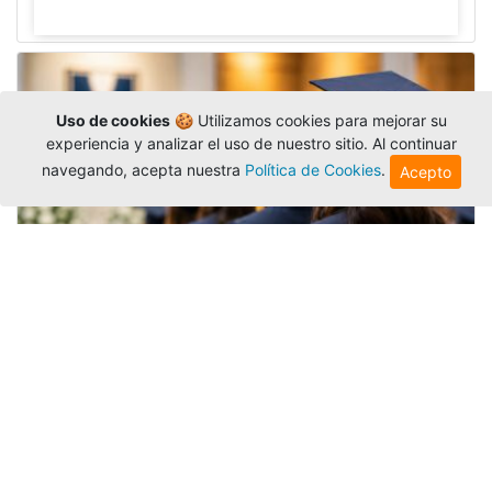
Uso de cookies
🍪 Utilizamos cookies para mejorar su
experiencia y analizar el uso de nuestro sitio. Al continuar
navegando, acepta nuestra
Política de Cookies
.
Acepto
Grados colectivos de pregrado:
consulte fechas y programación
Editor
,
6/8/2026
La Universidad Católica Luis Amigó publicó
las fechas de
grados colectivos
extemporaneos
de pregrado, con fechas de