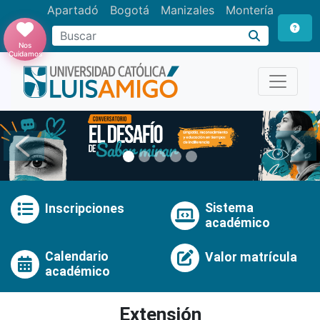
Apartadó
Bogotá
Manizales
Montería
Buscar
Nos
Cuidamos
Anterior
Pró
Sistema
Inscripciones
académico
Calendario
Valor matrícula
académico
Extensión