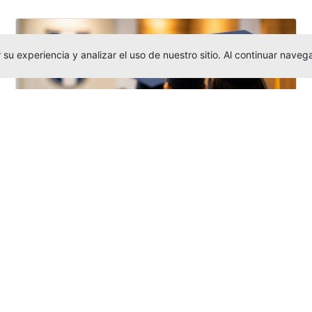
su experiencia y analizar el uso de nuestro sitio. Al continuar nav
Grados colectivos de pregrado:
consulte fechas y programación
Editor
,
6/8/2026
La Universidad Católica Luis Amigó publicó
las fechas de
grados colectivos
extemporaneos
de pregrado, con fechas
de firma de actas, entrega de invitaciones,