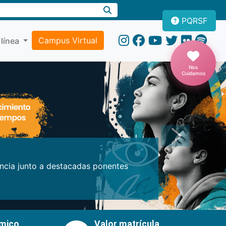
PQRSF
Campus Virtual
 línea
Nos
Cuidamos
Próxima
encia junto a destacadas ponentes
émico
Valor matrícula