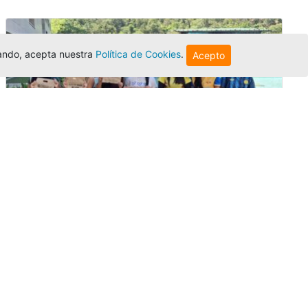
egando, acepta nuestra
Política de Cookies
.
Acepto
Amigonianos inician intercambios
académicos en 2026-2
Editor
,
4/8/2026
Estudiantes de la Universidad Católica Luis
Amigó realizarán
intercambios
nacionales
e internacionales durante el segundo
semestre de 2026, fortaleciendo su