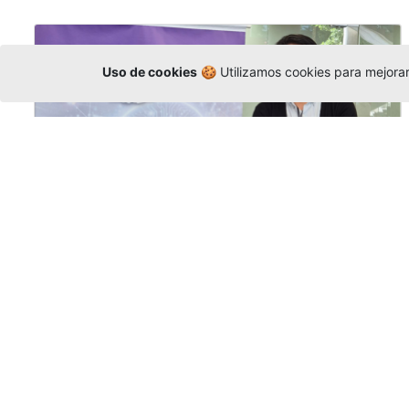
Uso de cookies
🍪 Utilizamos cookies para mejorar 
La Universidad participó en la
Asamblea de la COCTI-CICT
Editor
,
6/8/2026
Manuel David Gómez
representó a la
Universidad en la Asamblea General de la
Conferencia de Instituciones Católicas de
Teología
y participó en el X Simposio