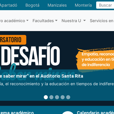
Buscar
Apartadó
Bogotá
Manizales
Montería
ro académico
Facultades
Nuestra U
Servicios en
 saber mirar" en el Auditorio Santa Rita
a, el reconocimiento y la educación en tiempos de indifer
tema académico
Calendario acad