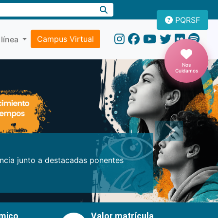
PQRSF
Campus Virtual
 línea
Nos
Cuidamos
Próxima
encia junto a destacadas ponentes
émico
Valor matrícula