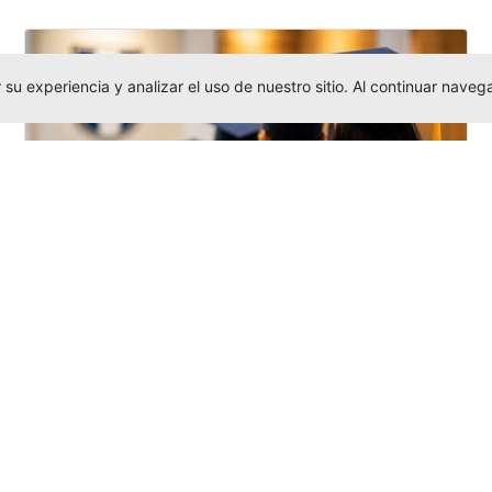
su experiencia y analizar el uso de nuestro sitio. Al continuar nav
Grados colectivos de pregrado:
consulte fechas y programación
Editor
,
6/8/2026
La Universidad Católica Luis Amigó publicó
las fechas de
grados colectivos
extemporaneos
de pregrado, con fechas
de firma de actas, entrega de invitaciones,