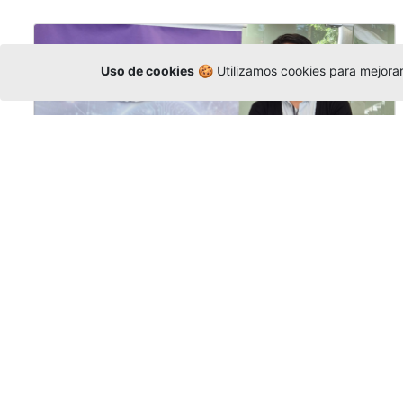
Uso de cookies
🍪 Utilizamos cookies para mejorar 
La Universidad participó en la
Asamblea de la COCTI-CICT
Editor
,
6/8/2026
Manuel David Gómez
representó a la
Universidad en la Asamblea General de la
Conferencia de Instituciones Católicas de
Teología
y participó en el X Simposio