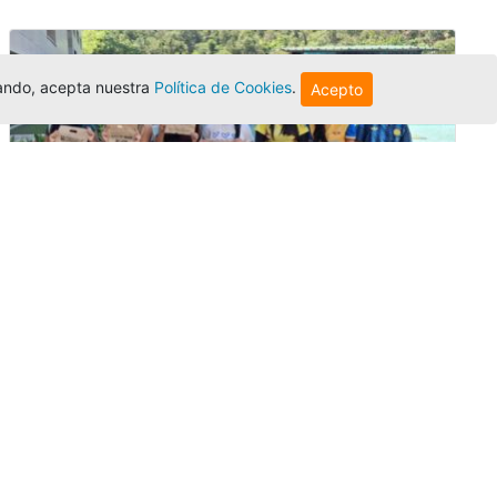
egando, acepta nuestra
Política de Cookies
.
Acepto
Amigonianos inician intercambios
académicos en 2026-2
Editor
,
4/8/2026
Estudiantes de la Universidad Católica Luis
Amigó realizarán
intercambios
nacionales
e internacionales durante el segundo
semestre de 2026, fortaleciendo su