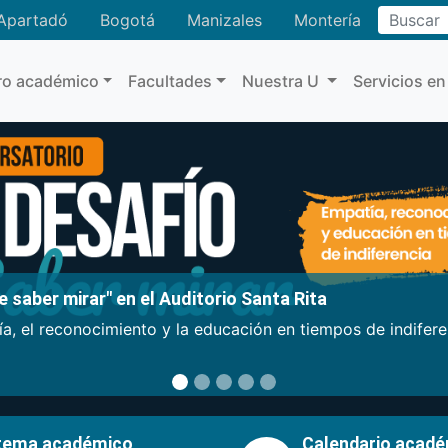
Buscar
Apartadó
Bogotá
Manizales
Montería
ro académico
Facultades
Nuestra U
Servicios en
 saber mirar" en el Auditorio Santa Rita
a, el reconocimiento y la educación en tiempos de indifer
tema académico
Calendario acad