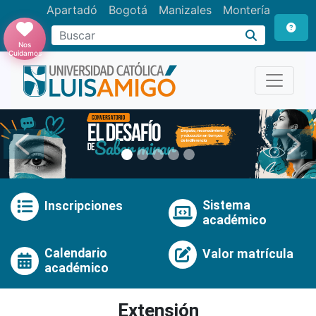
Apartadó
Bogotá
Manizales
Montería
Buscar
Nos
Cuidamos
Anterior
Pró
Sistema
Inscripciones
académico
Calendario
Valor matrícula
académico
Extensión