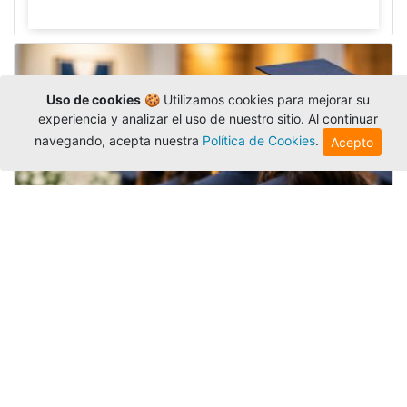
Uso de cookies
🍪 Utilizamos cookies para mejorar su
experiencia y analizar el uso de nuestro sitio. Al continuar
navegando, acepta nuestra
Política de Cookies
.
Acepto
Grados colectivos de pregrado:
consulte fechas y programación
Editor
,
6/8/2026
La Universidad Católica Luis Amigó publicó
las fechas de
grados colectivos
extemporaneos
de pregrado, con fechas de