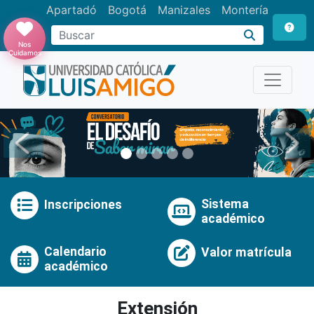
Apartadó
Bogotá
Manizales
Montería
Buscar
Nos
Cuidamos
Anterior
Pró
Sistema
Inscripciones
académico
Calendario
Valor matrícula
académico
Extensión