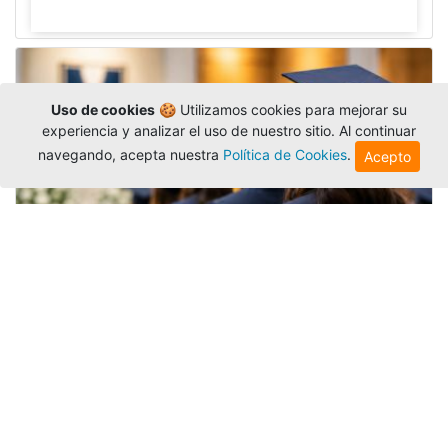
Uso de cookies
🍪 Utilizamos cookies para mejorar su
experiencia y analizar el uso de nuestro sitio. Al continuar
navegando, acepta nuestra
Política de Cookies
.
Acepto
Grados colectivos de pregrado:
consulte fechas y programación
Editor
,
6/8/2026
La Universidad Católica Luis Amigó publicó
las fechas de
grados colectivos
extemporaneos
de pregrado, con fechas de