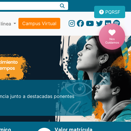
PQRSF
Campus Virtual
 línea
Nos
Cuidamos
Próxima
encia junto a destacadas ponentes
émico
Valor matrícula