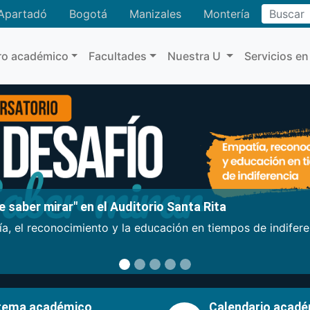
Buscar
Apartadó
Bogotá
Manizales
Montería
ro académico
Facultades
Nuestra U
Servicios en
 saber mirar" en el Auditorio Santa Rita
a, el reconocimiento y la educación en tiempos de indifer
tema académico
Calendario acad