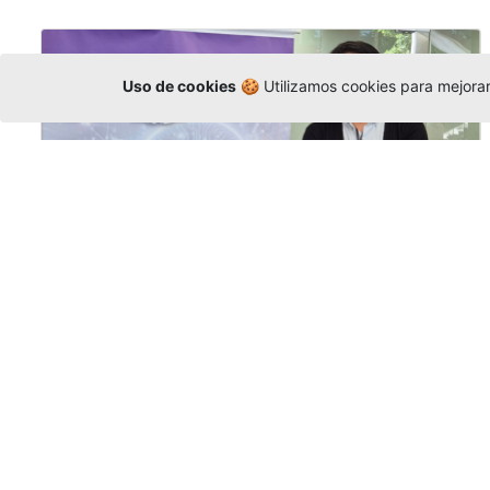
Uso de cookies
🍪 Utilizamos cookies para mejorar 
La Universidad participó en la
Asamblea de la COCTI-CICT
Editor
,
6/8/2026
Manuel David Gómez
representó a la
Universidad en la Asamblea General de la
Conferencia de Instituciones Católicas de
Teología
y participó en el X Simposio