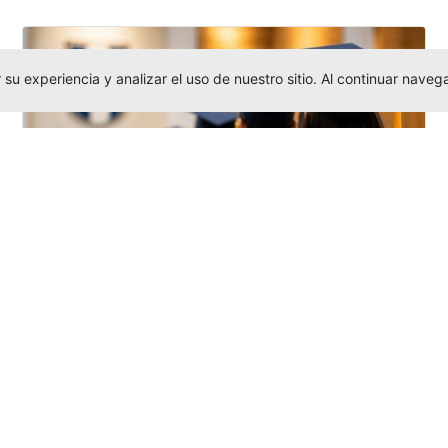
su experiencia y analizar el uso de nuestro sitio. Al continuar nav
Grados colectivos de pregrado:
consulte fechas y programación
Editor
,
6/8/2026
La Universidad Católica Luis Amigó publicó
las fechas de
grados colectivos
extemporaneos
de pregrado, con fechas
de firma de actas, entrega de invitaciones,