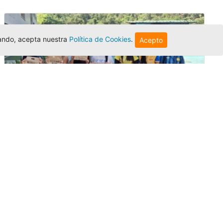
egando, acepta nuestra
Política de Cookies
.
Acepto
Amigonianos inician intercambios
académicos en 2026-2
Editor
,
4/8/2026
Estudiantes de la Universidad Católica Luis
Amigó realizarán
intercambios
nacionales
e internacionales durante el segundo
semestre de 2026, fortaleciendo su