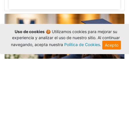
Uso de cookies
🍪 Utilizamos cookies para mejorar su
experiencia y analizar el uso de nuestro sitio. Al continuar
navegando, acepta nuestra
Política de Cookies
.
Acepto
Grados colectivos de pregrado:
consulte fechas y programación
Editor
,
6/8/2026
La Universidad Católica Luis Amigó publicó
las fechas de
grados colectivos
extemporaneos
de pregrado, con fechas de