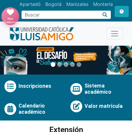
Apartadó
Bogotá
Manizales
Montería
Buscar
Nos
Cuidamos
Anterior
Pró
Sistema
Inscripciones
académico
Calendario
Valor matrícula
académico
Extensión