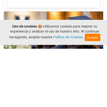
Uso de cookies
🍪 Utilizamos cookies para mejorar su
experiencia y analizar el uso de nuestro sitio. Al continuar
navegando, acepta nuestra
Política de Cookies
.
Acepto
Grados colectivos de pregrado:
consulte fechas y programación
Editor
,
6/8/2026
La Universidad Católica Luis Amigó publicó
las fechas de
grados colectivos
extemporaneos
de pregrado, con fechas de