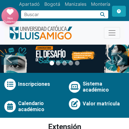
Apartadó
Bogotá
Manizales
Montería
Buscar
Nos
Cuidamos
Anterior
Pró
Sistema
Inscripciones
académico
Calendario
Valor matrícula
académico
Extensión