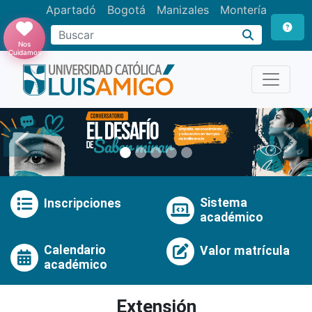
Apartadó
Bogotá
Manizales
Montería
Buscar
Nos
Cuidamos
Anterior
Pró
Sistema
Inscripciones
académico
Calendario
Valor matrícula
académico
Extensión