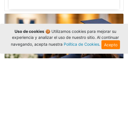
Uso de cookies
🍪 Utilizamos cookies para mejorar su
experiencia y analizar el uso de nuestro sitio. Al continuar
navegando, acepta nuestra
Política de Cookies
.
Acepto
Grados colectivos de pregrado:
consulte fechas y programación
Editor
,
6/8/2026
La Universidad Católica Luis Amigó publicó
las fechas de
grados colectivos
extemporaneos
de pregrado, con fechas de