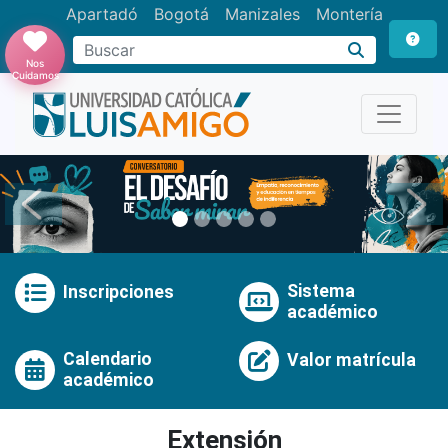
Apartadó
Bogotá
Manizales
Montería
Buscar
Nos
Cuidamos
Anterior
Pró
Sistema
Inscripciones
académico
Calendario
Valor matrícula
académico
Extensión