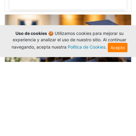
Uso de cookies
🍪 Utilizamos cookies para mejorar su
experiencia y analizar el uso de nuestro sitio. Al continuar
navegando, acepta nuestra
Política de Cookies
.
Acepto
Grados colectivos de pregrado:
consulte fechas y programación
Editor
,
6/8/2026
La Universidad Católica Luis Amigó publicó
las fechas de
grados colectivos
extemporaneos
de pregrado, con fechas de