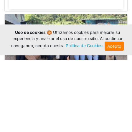
Uso de cookies
🍪 Utilizamos cookies para mejorar su
experiencia y analizar el uso de nuestro sitio. Al continuar
navegando, acepta nuestra
Política de Cookies
.
Acepto
Amigonianos inician intercambios
académicos en 2026-2
Editor
,
4/8/2026
Estudiantes de la Universidad Católica Luis
Amigó realizarán
intercambios
nacionales e
internacionales durante el segundo semestre