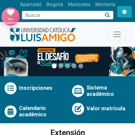
Apartadó
Bogotá
Manizales
Montería
Buscar
Nos
Cuidamos
Anterior
Pró
Sistema
Inscripciones
académico
Calendario
Valor matrícula
académico
Extensión