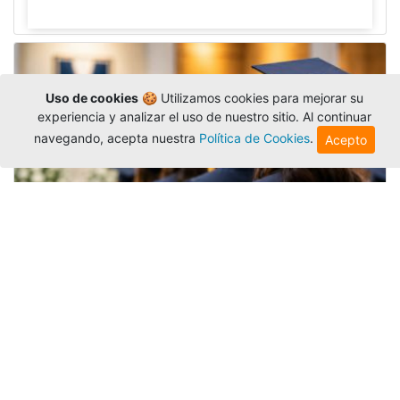
Uso de cookies
🍪 Utilizamos cookies para mejorar su
experiencia y analizar el uso de nuestro sitio. Al continuar
navegando, acepta nuestra
Política de Cookies
.
Acepto
Grados colectivos de pregrado:
consulte fechas y programación
Editor
,
6/8/2026
La Universidad Católica Luis Amigó publicó
las fechas de
grados colectivos
extemporaneos
de pregrado, con fechas de