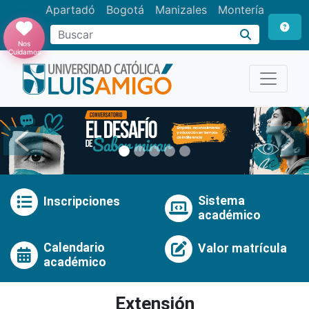
Apartadó
Bogotá
Manizales
Montería
Buscar
Nos
Cuidamos
Anterior
Pró
Sistema
Inscripciones
académico
Calendario
Valor matrícula
académico
Extensión