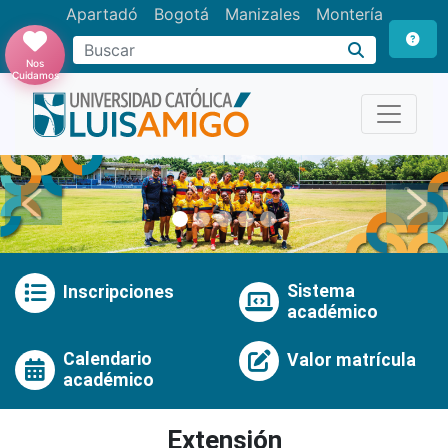
Apartadó
Bogotá
Manizales
Montería
Buscar
Nos
Cuidamos
Anterior
Pró
Sistema
Inscripciones
académico
Calendario
Valor matrícula
académico
Extensión