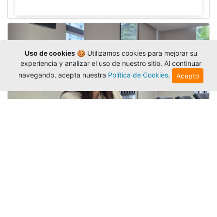
Uso de cookies
🍪 Utilizamos cookies para mejorar su
experiencia y analizar el uso de nuestro sitio. Al continuar
navegando, acepta nuestra
Política de Cookies
.
Acepto
Investigadora amigoniana participa
en uno de los principales congresos
mundial...
Editor
,
3/8/2026
La docente
Candy Lorena Chamorro
González
presentó su investigación y actuó